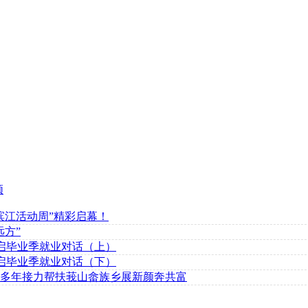
频
滨江活动周”精彩启幕！
方”
开启毕业季就业对话（上）
开启毕业季就业对话（下）
0多年接力帮扶莪山畲族乡展新颜奔共富