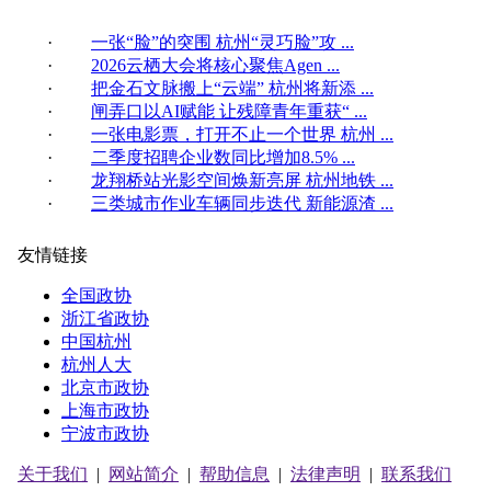
·
一张“脸”的突围 杭州“灵巧脸”攻 ...
·
2026云栖大会将核心聚焦Agen ...
·
把金石文脉搬上“云端” 杭州将新添 ...
·
闸弄口以AI赋能 让残障青年重获“ ...
·
一张电影票，打开不止一个世界 杭州 ...
·
二季度招聘企业数同比增加8.5% ...
·
龙翔桥站光影空间焕新亮屏 杭州地铁 ...
·
三类城市作业车辆同步迭代 新能源渣 ...