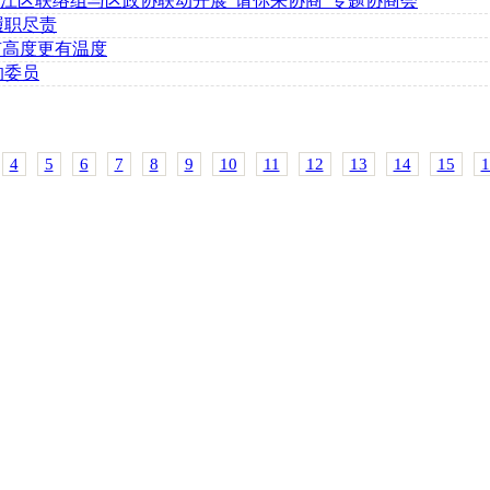
江区联络组与区政协联动开展“请你来协商”专题协商会
履职尽责
有高度更有温度
的委员
4
5
6
7
8
9
10
11
12
13
14
15
1