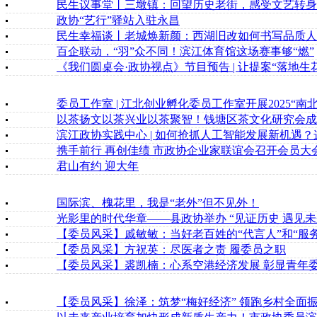
民生议事堂丨三墩镇：回望历史老街，感受文艺转身
政协“艺行”驿站入驻永昌
民生幸福谈丨老城焕新颜：西湖旧改如何书写品质人居
百企联动，“羽”众不同！滨江体育馆这场赛事够“燃”
《我们圆桌会·政协视点》节目预告 | 让提案“落地生花
委员工作室 | 江北创业孵化委员工作室开展2025“
以茶扬文以茶兴业以茶聚智！钱塘区茶文化研究会成
滨江政协实践中心 | 如何抢抓人工智能发展新机遇
携手前行 再创佳绩 市政协企业家联谊会召开会员大
君山有约 迎大年
国际滨、槐花里，我是“老外”但不见外！
光影里的时代华章——县政协举办 “见证历史 遇见未
【委员风采】戚敏敏：当好老百姓的“代言人”和“服务
【委员风采】方祝英：尽医者之责 履委员之职
【委员风采】裘凯楠：心系空港经济发展 彰显青年
【委员风采】徐泽：筑梦“梅好经济” 领跑乡村全面