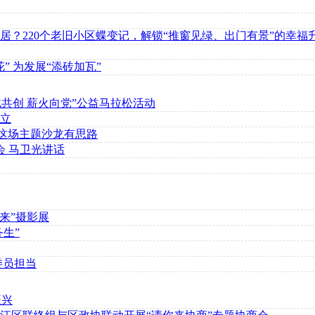
？220个老旧小区蝶变记，解锁“推窗见绿、出门有景”的幸福
” 为发展“添砖加瓦”
南北共创 薪火向党”公益马拉松活动
立
？这场主题沙龙有思路
会 马卫光讲话
来”摄影展
生”
委员担当
振兴