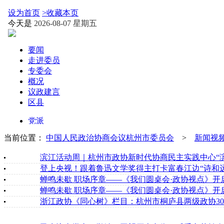
当前位置：
中国人民政治协商会议杭州市委员会
>
新闻视
滨江活动周｜杭州市政协新时代协商民主实践中心“
登上央视！跟着鲁迅文学奖得主打卡富春江边“诗和远
蝉鸣未歇 职场序章——《我们圆桌会·政协视点》
蝉鸣未歇 职场序章——《我们圆桌会·政协视点》
浙江政协《同心树》栏目：杭州市桐庐县两级政协3