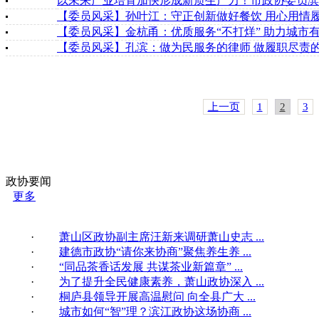
以未来产业培育加快形成新质生产力！市政协委员滨
【委员风采】孙叶江：守正创新做好餐饮 用心用情
【委员风采】金杭甬：优质服务“不打烊” 助力城市
【委员风采】孔滨：做为民服务的律师 做履职尽责
上一页
1
2
3
政协要闻
更多
·
萧山区政协副主席汪新来调研萧山史志 ...
·
建德市政协“请你来协商”聚焦养生养 ...
·
“同品茶香话发展 共谋茶业新篇章” ...
·
为了提升全民健康素养，萧山政协深入 ...
·
桐庐县领导开展高温慰问 向全县广大 ...
·
城市如何“智”理？滨江政协这场协商 ...