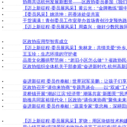
协商共话杭州发展新图景——区政协委员参加《我们
【迈上新征程·委员展风采】黄云光：“金牌教练”眼
【委员风采】姚洪坤：药香浓处促共富
干货满满！青创委员工作室举办首场青创沙龙预热路
【迈上新征程·委员展风采】周森兴：做好少数民族同
区政协应用型智库成立
【迈上新征程·委员展风采】朱林龙：共情关爱“外乡
王玉珍：生态环境的守护者
品质文化圈拱墅范例：“老旧小区怎么做”？省政协民
区政协组织全体机关干部参观“奋进新时代·杭州高新区
奋进新征程 委员作奉献 | 世界冠军吴鹏：让孩子们
区政协召开“请你来协商”专题恳谈会——以“双减”
灵桥镇开展“潮起江滨‘经济带’ 潮落共富‘新图景’”
助推共同富裕现代化！区政协“请你来协商”聚焦未
奋进新征程 委员作奉献 | “蔬菜专家”章忠梅：深耕
【迈上新征程·委员展风采】罗骁：用区块链技术构