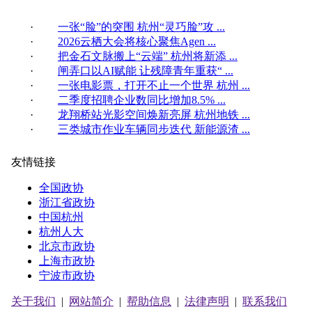
·
一张“脸”的突围 杭州“灵巧脸”攻 ...
·
2026云栖大会将核心聚焦Agen ...
·
把金石文脉搬上“云端” 杭州将新添 ...
·
闸弄口以AI赋能 让残障青年重获“ ...
·
一张电影票，打开不止一个世界 杭州 ...
·
二季度招聘企业数同比增加8.5% ...
·
龙翔桥站光影空间焕新亮屏 杭州地铁 ...
·
三类城市作业车辆同步迭代 新能源渣 ...