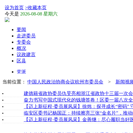
当前位置：
中国人民政治协商会议杭州市委员会
>
新闻视
建德籍省政协委员仇旻亮相浙江省政协十三届一次会
奋力书写中国式现代化的钱塘答卷！区委一届八次全
【迈上新征程·委员展风采】徐炜：探寻成长“密码” 
临安区委书记杨国正：持续擦亮三张“金名片”，推
【迈上新征程·委员展风采】金善继：尽心履职当好医