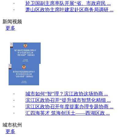
·
於卫国副主席率队开展“省、市政府民 ...
·
萧山区政协主席叶建宏赴区商务局调研 ...
新闻视频
更多
·
城市如何“智”理？滨江政协这场协商 ...
·
滨江区政协召开“提升城市智慧化精细 ...
·
滨江区政协召开年度提案办理专题协商 ...
·
汇四海英才 筑海创沃土——西湖区政 ...
城市杭州
更多