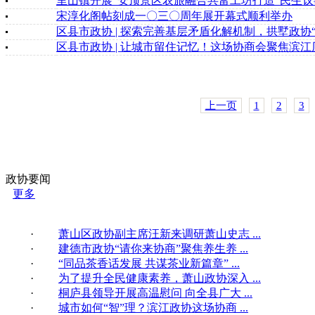
里山镇开展“安顶景区农旅融合共富工坊打造”民生
宋淳化阁帖刻成一〇三〇周年展开幕式顺利举办
区县市政协 | 探索完善基层矛盾化解机制，拱墅政协
区县市政协 | 让城市留住记忆！这场协商会聚焦滨
上一页
1
2
3
政协要闻
更多
·
萧山区政协副主席汪新来调研萧山史志 ...
·
建德市政协“请你来协商”聚焦养生养 ...
·
“同品茶香话发展 共谋茶业新篇章” ...
·
为了提升全民健康素养，萧山政协深入 ...
·
桐庐县领导开展高温慰问 向全县广大 ...
·
城市如何“智”理？滨江政协这场协商 ...