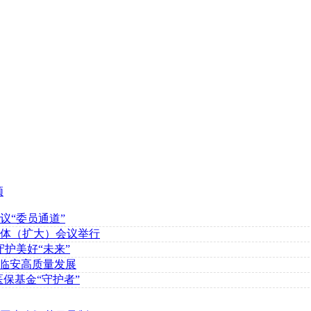
频
议“委员通道”
体（扩大）会议举行
守护美好“未来”
动临安高质量发展
保基金“守护者”