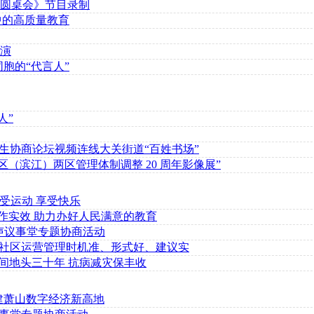
圆桌会》节目录制
中的高质量教育
演
胞的“代言人”
人”
生协商论坛视频连线大关街道“百姓书场”
（滨江）两区管理体制调整 20 周年影像展”
享受运动 享受快乐
工作实效 助力办好人民满意的教育
民声议事堂专题协商活动
来社区运营管理时机准、形式好、建议实
田间地头三十年 抗病减灾保丰收
建萧山数字经济新高地