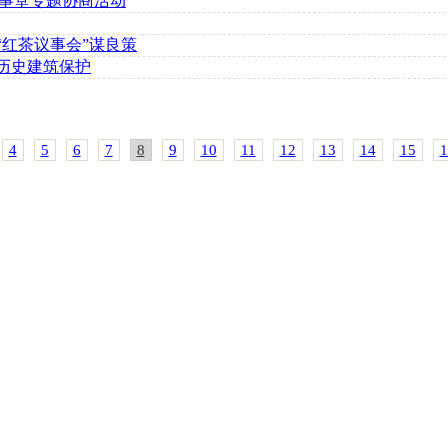
议事堂专题协商活动
“红茶议事会”谋良策
江历史建筑保护
4
5
6
7
8
9
10
11
12
13
14
15
1