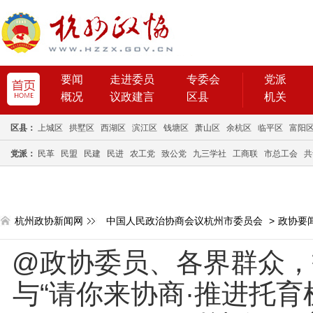
要闻
走进委员
专委会
党派
概况
议政建言
区县
机关
区县：
上城区
拱墅区
西湖区
滨江区
钱塘区
萧山区
余杭区
临平区
富阳
党派：
民革
民盟
民建
民进
农工党
致公党
九三学社
工商联
市总工会
共
杭州政协新闻网
中国人民政治协商会议杭州市委员会
>
政协要
@政协委员、各界群众，
与“请你来协商·推进托