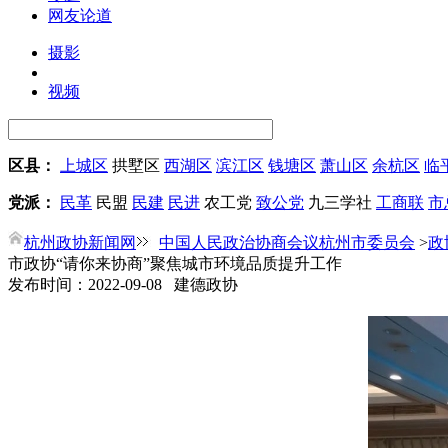
网友论道
摄影
视频
区县：
上城区
拱墅区
西湖区
滨江区
钱塘区
萧山区
余杭区
临
党派：
民革
民盟
民建
民进
农工党
致公党
九三学社
工商联
市
杭州政协新闻网
中国人民政治协商会议杭州市委员会
>
政
市政协“请你来协商”聚焦城市环境品质提升工作
发布时间：2022-09-08 建德政协