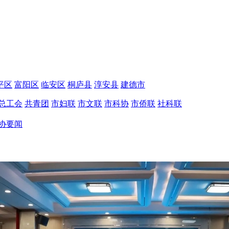
平区
富阳区
临安区
桐庐县
淳安县
建德市
总工会
共青团
市妇联
市文联
市科协
市侨联
社科联
协要闻