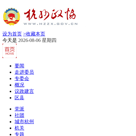
设为首页
>
收藏本页
今天是
2026-08-06 星期四
要闻
走进委员
专委会
概况
议政建言
区县
党派
社团
城市杭州
机关
专题