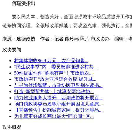
何瑞洪指出
要以民为本，创造美好，全面增强城市环境品质提升工作
链条协同治理、全领域改革赋能；要攻坚克难，强化执行，全
来源：建德政协
作者：记者 鲍玲燕 照片 市政协办
编辑：
政协要闻
村集体增收86.9 万元，农产品销售...
“民生议事堂”内，委员畅聊推进乡村共...
50件提案件件“落地有声”！市政协农...
市政协召开“放大亚运综合效应 提升城...
与书为伴增智慧，市政协医卫界别在读书...
打造“新型帮共体” 上城淳安两地政协...
助力物业服务大提升，西湖政协将开展百...
场口镇政协委员履职小组开展困境儿童慰...
【直播预告】扮靓城市家园，提升环境品...
为儿童更好成长画出最大“同心圆” 区...
政协概况