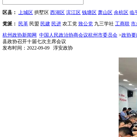
区县：
上城区
拱墅区
西湖区
滨江区
钱塘区
萧山区
余杭区
临
党派：
民革
民盟
民建
民进
农工党
致公党
九三学社
工商联
市
杭州政协新闻网
中国人民政治协商会议杭州市委员会
>
政协要
县政协召开十届七次主席会议
发布时间：2022-09-09 淳安政协