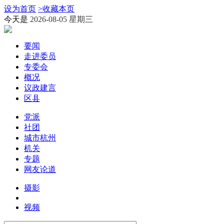
设为首页
>
收藏本页
今天是
2026-08-05 星期三
要闻
走进委员
专委会
概况
议政建言
区县
党派
社团
城市杭州
机关
专题
网友论道
摄影
视频