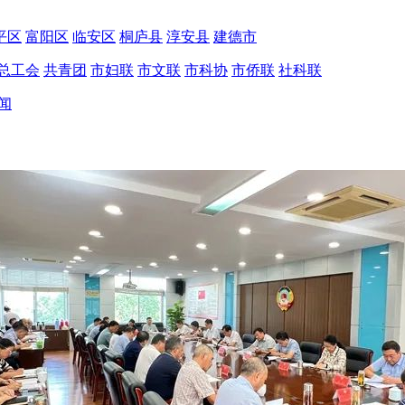
平区
富阳区
临安区
桐庐县
淳安县
建德市
总工会
共青团
市妇联
市文联
市科协
市侨联
社科联
闻