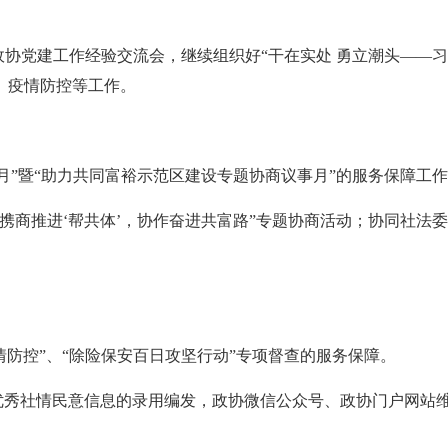
政协党建工作经验交流会，继续组织好“干在实处 勇立潮头——
、疫情防控等工作。
动月”暨“助力共同富裕示范区建设专题协商议事月”的服务保障工
“携商推进‘帮共体’，协作奋进共富路”专题协商活动；协同社法
疫情防控”、“除险保安百日攻坚行动”专项督查的服务保障。
好优秀社情民意信息的录用编发，政协微信公众号、政协门户网站