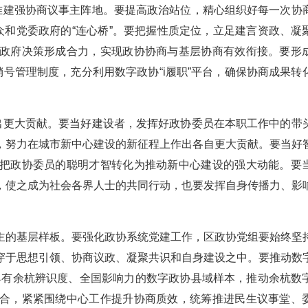
标准建强协商议事主阵地。要提高政治站位，精心组织好每一次协
众和党委政府的“连心桥”。要把握性质定位，立足建言资政、凝
政府决策形成合力，实现政协协商与基层协商有效衔接。要形
销号管理制度，充分利用数字政协“i履职”平台，确保协商成果转
作出更大贡献。要当好建设者，发挥好政协委员在本职工作中的带
，努力在城市新中心建设的新征程上作出各自更大贡献。要当好
把政协委员的聪明才智转化为推动新中心建设的强大动能。要
，使之成为社会各界人士的共同行动，也要发挥自身传播力、影
主的基层样板。要强化政协系统党建工作，区政协党组要始终坚
穿于思想引领、协商议政、凝聚共识和自身建设之中。要推动数
造具有余杭辨识度、全国影响力的数字政协县域样本，推动余杭数
合，紧紧围绕中心工作提升协商质效，统筹推进民生议事堂、