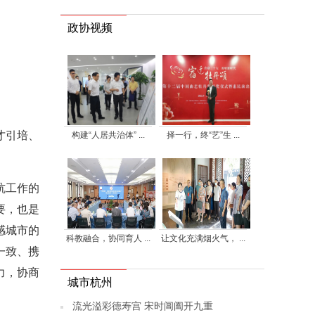
政协视频
才引培、
构建“人居共治体” ...
择一行，终“艺”生 ...
杭工作的
要，也是
感城市的
科教融合，协同育人 ...
让文化充满烟火气， ...
一致、携
力，协商
城市杭州
流光溢彩德寿宫 宋时阊阖开九重