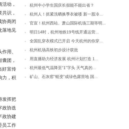
商活动，
杭州中小学生国庆长假能不能出省？
聚共识，
杭州人！抓紧洗晒换季衣被喽 新一股冷...
成协商闭
官宣！杭州西站、萧山国际机场三期等明...
化落地见
明日14时，杭州地铁19号线开通运营...
全国乱穿衣模式已开启 今天杭州的你穿...
杭州机场高铁初步设计获批
头作用、
用直播助力经济发展 杭州计划打造 1...
智囊团，
杭州最低气温降至“1”字头 天气真的...
当好宣传
矿山、石灰窑“蜕变”成绿色露营地 国...
响力，积
持发挥把
字政协迭
字政协建
委员工作