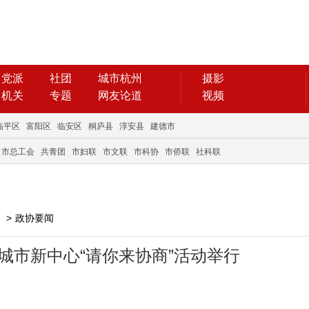
党派
社团
城市杭州
摄影
机关
专题
网友论道
视频
临平区
富阳区
临安区
桐庐县
淳安县
建德市
市总工会
共青团
市妇联
市文联
市科协
市侨联
社科联
>
政协要闻
城市新中心“请你来协商”活动举行