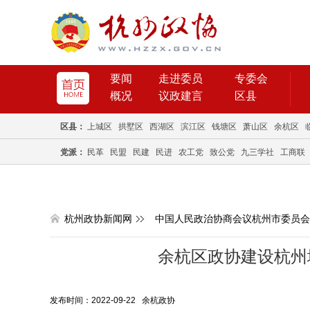
要闻
走进委员
专委会
概况
议政建言
区县
区县：
上城区
拱墅区
西湖区
滨江区
钱塘区
萧山区
余杭区
党派：
民革
民盟
民建
民进
农工党
致公党
九三学社
工商联
杭州政协新闻网
中国人民政治协商会议杭州市委员会
余杭区政协建设杭州
发布时间：2022-09-22 余杭政协