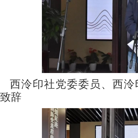
西泠印社党委委员、西泠
致辞