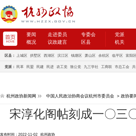
要闻
走进委员
专委会
党派
概况
议政建言
区县
机关
区县：
上城区
拱墅区
西湖区
滨江区
钱塘区
萧山区
余杭区
临平区
富阳
党派：
民革
民盟
民建
民进
农工党
致公党
九三学社
工商联
市总工会
共
杭州政协新闻网
中国人民政治协商会议杭州市委员会
>
政协要
宋淳化阁帖刻成一〇三
发布时间：2022-11-02 杭州政协