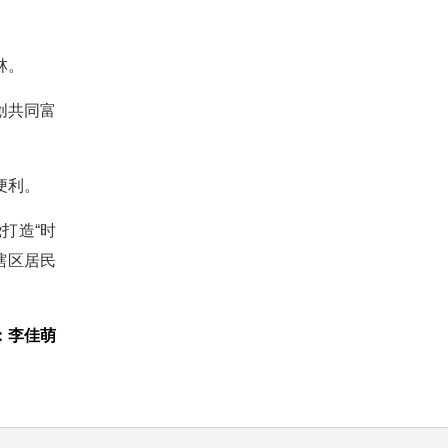
林。
创共同富
便利。
打造“时
辖区居民
：李佳萌