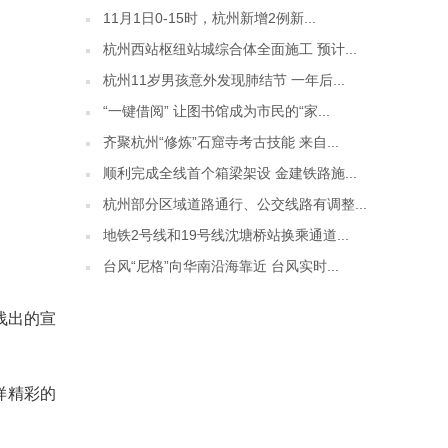
11月1日0-15时，杭州新增2例新...
杭州西站枢纽站城综合体全面施工 预计...
杭州11岁男孩意外发现肺结节 一年后...
“一键借阅” 让图书馆成为市民的“家...
齐聚杭州“修炼”石窟寺考古技能 来自...
顺利完成全线首个箱梁架设 金建铁路施...
杭州部分区域道路通行、公交线路有调整...
地铁2号线和19号线沈塘桥站换乘通道...
台风“尼格”向华南沿海靠近 台风实时...
浅出的宣
样精彩的