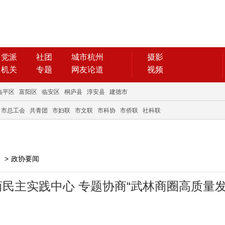
党派
社团
城市杭州
摄影
机关
专题
网友论道
视频
临平区
富阳区
临安区
桐庐县
淳安县
建德市
市总工会
共青团
市妇联
市文联
市科协
市侨联
社科联
>
政协要闻
民主实践中心 专题协商“武林商圈高质量发