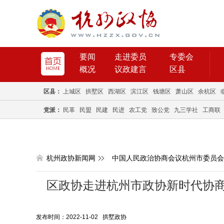
要闻
走进委员
专委会
概况
议政建言
区县
区县：
上城区
拱墅区
西湖区
滨江区
钱塘区
萧山区
余杭区
党派：
民革
民盟
民建
民进
农工党
致公党
九三学社
工商联
杭州政协新闻网
中国人民政治协商会议杭州市委员会
区政协走进杭州市政协新时代协商
发布时间：2022-11-02 拱墅政协