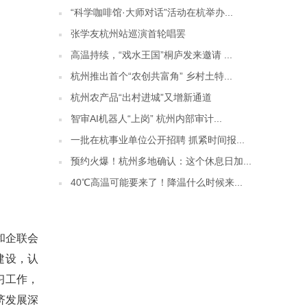
“科学咖啡馆·大师对话”活动在杭举办...
张学友杭州站巡演首轮唱罢
高温持续，“戏水王国”桐庐发来邀请 ...
杭州推出首个“农创共富角” 乡村土特...
杭州农产品“出村进城”又增新通道
智审AI机器人“上岗” 杭州内部审计...
一批在杭事业单位公开招聘 抓紧时间报...
预约火爆！杭州多地确认：这个休息日加...
40℃高温可能要来了！降温什么时候来...
和企联会
建设，认
习工作，
济发展深