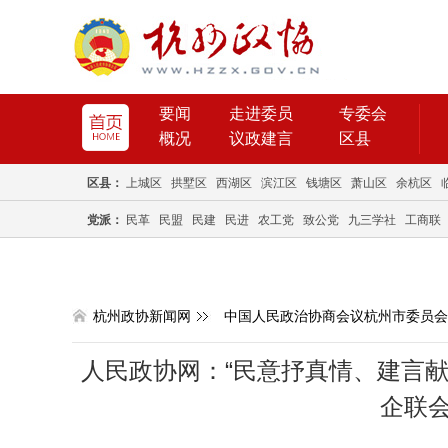
要闻
走进委员
专委会
概况
议政建言
区县
区县：
上城区
拱墅区
西湖区
滨江区
钱塘区
萧山区
余杭区
党派：
民革
民盟
民建
民进
农工党
致公党
九三学社
工商联
杭州政协新闻网
中国人民政治协商会议杭州市委员会
人民政协网：“民意抒真情、建言献
企联