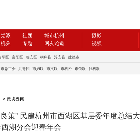
党派
社团
城市杭州
摄影
机关
专题
网友论道
视频
临平区
富阳区
临安区
桐庐县
淳安县
建德市
市总工会
共青团
市妇联
市文联
市科协
市侨联
社科联
>
政协要闻
良策” 民建杭州市西湖区基层委年度总结
会西湖分会迎春年会