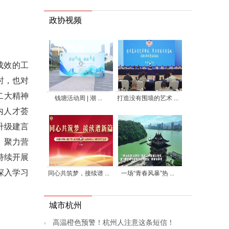
政协视频
成效的工
时，也对
二大精神
钱塘活动周 | 潮 ...
打造没有围墙的艺术 ...
内人才荟
升级建言
。聚力营
持续开展
深入学习
同心共筑梦，接续谱 ...
一场“青春风暴”热 ...
城市杭州
高温橙色预警！杭州人注意这条短信！