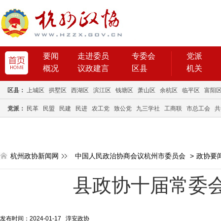
要闻
走进委员
专委会
党派
概况
议政建言
区县
机关
区县：
上城区
拱墅区
西湖区
滨江区
钱塘区
萧山区
余杭区
临平区
富阳
党派：
民革
民盟
民建
民进
农工党
致公党
九三学社
工商联
市总工会
共
杭州政协新闻网
中国人民政治协商会议杭州市委员会
>
政协要
县政协十届常委
发布时间：2024-01-17 淳安政协