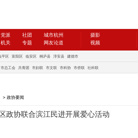
党派
社团
城市杭州
摄影
机关
专题
网友论道
视频
临平区
富阳区
临安区
桐庐县
淳安县
建德市
市总工会
共青团
市妇联
市文联
市科协
市侨联
社科联
>
政协要闻
！区政协联合滨江民进开展爱心活动