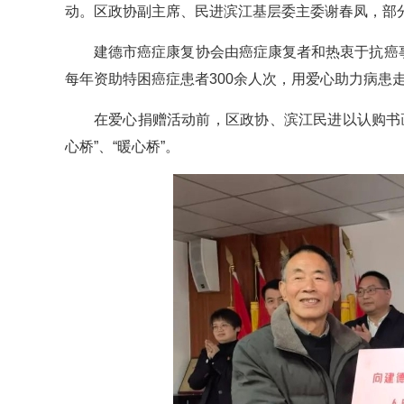
动。区政协副主席、民进滨江基层委主委谢春凤，部
建德市癌症康复协会由癌症康复者和热衷于抗癌事
每年资助特困癌症患者300余人次，用爱心助力病患
在爱心捐赠活动前，区政协、滨江民进以认购书
心桥”、“暖心桥”。