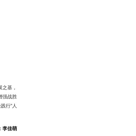
展之基，
增强战胜
践行“人
：李佳萌