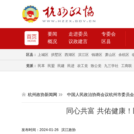
要闻
走进委员
专委会
概况
议政建言
区县
区县：
上城区
拱墅区
西湖区
滨江区
钱塘区
萧山区
余杭区
党派：
民革
民盟
民建
民进
农工党
致公党
九三学社
工商联
杭州政协新闻网
中国人民政治协商会议杭州市委员会
同心共富 共佑健康
发布时间：2024-01-26 滨江政协