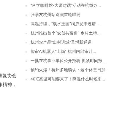
“科学咖啡馆·大师对话”活动在杭举办...
张学友杭州站巡演首轮唱罢
高温持续，“戏水王国”桐庐发来邀请 ...
杭州推出首个“农创共富角” 乡村土特...
杭州农产品“出村进城”又增新通道
智审AI机器人“上岗” 杭州内部审计...
一批在杭事业单位公开招聘 抓紧时间报...
预约火爆！杭州多地确认：这个休息日加...
康复协会
40℃高温可能要来了！降温什么时候来...
作精神，