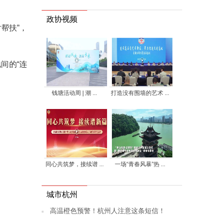
政协视频
帮扶”，
间的“连
钱塘活动周 | 潮 ...
打造没有围墙的艺术 ...
同心共筑梦，接续谱 ...
一场“青春风暴”热 ...
城市杭州
高温橙色预警！杭州人注意这条短信！