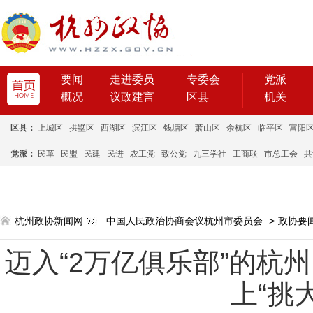
要闻
走进委员
专委会
党派
概况
议政建言
区县
机关
区县：
上城区
拱墅区
西湖区
滨江区
钱塘区
萧山区
余杭区
临平区
富阳
党派：
民革
民盟
民建
民进
农工党
致公党
九三学社
工商联
市总工会
共
杭州政协新闻网
中国人民政治协商会议杭州市委员会
>
政协要
迈入“2万亿俱乐部”的杭
上“挑