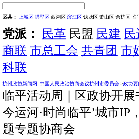
区县：
上城区
拱墅区
西湖区
滨江区
钱塘区
萧山区
余杭区
临
党派：
民革
民盟
民建
民
商联
市总工会
共青团
市
科联
杭州政协新闻网
中国人民政治协商会议杭州市委员会
>
政协要
临平活动周｜区政协开展
今运河·时尚临平’城市I
题专题协商会