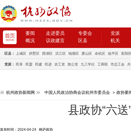
要闻
走进委员
专委会
党派
概况
议政建言
区县
机关
区县：
上城区
拱墅区
西湖区
滨江区
钱塘区
萧山区
余杭区
临平区
富阳
党派：
民革
民盟
民建
民进
农工党
致公党
九三学社
工商联
市总工会
共
杭州政协新闻网
中国人民政治协商会议杭州市委员会
>
政协要
县政协“六送
发布时间：2024-04-24 桐庐政协