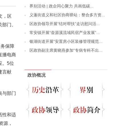
界别活动 | 政企同心聚力 共画低碳...
义蓬街道义和社区协商驿站：整合多方资...
文，区
区政协领导开展“结对帮扶”走访慰问活...
关部门、
常安镇开展“壶源溪流域民宿产业发展”...
银湖街道开展“安置房小区装修管理规范...
服务保障
区政协副主席黄晓燕参加“专病专科不出...
直播电商
应。5位
建言献
政协概况
表与部门
活性和适
资源，