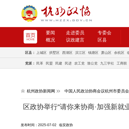
要闻
走进委员
专委会
概况
议政建言
区县
区县：
上城区
拱墅区
西湖区
滨江区
钱塘区
萧山区
余杭区
党派：
民革
民盟
民建
民进
农工党
致公党
九三学社
工商联
杭州政协新闻网
中国人民政治协商会议杭州市委员会
区政协举行“请你来协商·加强新就
发布时间：2025-07-02 临安政协