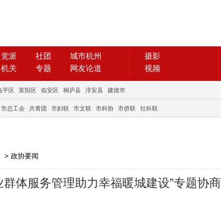
党派
社团
城市杭州
摄影
机关
专题
网友论道
视频
临平区
富阳区
临安区
桐庐县
淳安县
建德市
市总工会
共青团
市妇联
市文联
市科协
市侨联
社科联
>
政协要闻
业群体服务管理助力幸福暖城建设”专题协