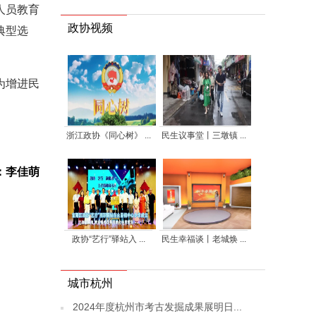
人员教育
政协视频
典型选
为增进民
浙江政协《同心树》 ...
民生议事堂丨三墩镇 ...
：李佳萌
政协“艺行”驿站入 ...
民生幸福谈丨老城焕 ...
城市杭州
2024年度杭州市考古发掘成果展明日...