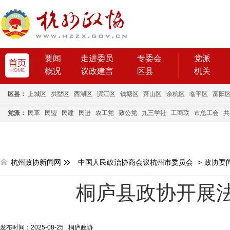
要闻
走进委员
专委会
党派
概况
议政建言
区县
机关
区县：
上城区
拱墅区
西湖区
滨江区
钱塘区
萧山区
余杭区
临平区
富阳
党派：
民革
民盟
民建
民进
农工党
致公党
九三学社
工商联
市总工会
共
杭州政协新闻网
中国人民政治协商会议杭州市委员会
>
政协要
桐庐县政协开展
发布时间：2025-08-25 桐庐政协