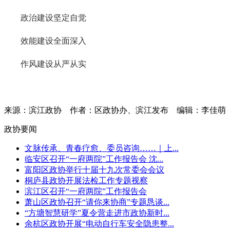
政治建设坚定自觉
效能建设全面深入
作风建设从严从实
来源：滨江政协
作者：区政协办、滨江发布
编辑：李佳萌
政协要闻
文脉传承、青春疗愈、委员咨询……｜上...
临安区召开“一府两院”工作报告会 沈...
富阳区政协举行十届十九次常委会会议
桐庐县政协开展法检工作专题视察
滨江区召开“一府两院”工作报告会
萧山区政协召开“请你来协商”专题恳谈...
“方塘智慧研学”夏令营走进市政协新时...
余杭区政协开展“电动自行车安全隐患整...