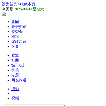
设为首页
>
收藏本页
今天是
2026-08-08 星期六
要闻
走进委员
专委会
概况
议政建言
区县
党派
社团
城市杭州
机关
专题
网友论道
摄影
视频