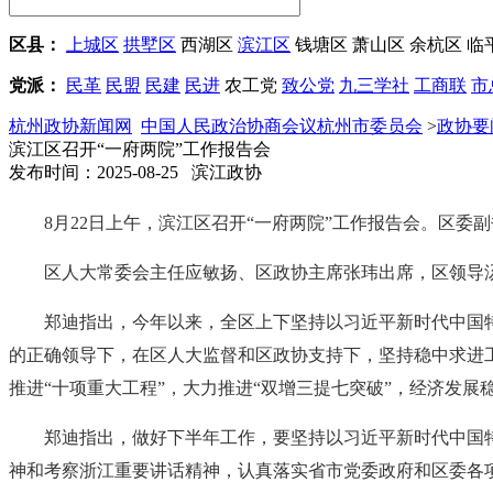
区县：
上城区
拱墅区
西湖区
滨江区
钱塘区
萧山区
余杭区
临
党派：
民革
民盟
民建
民进
农工党
致公党
九三学社
工商联
市
杭州政协新闻网
中国人民政治协商会议杭州市委员会
>
政协要
滨江区召开“一府两院”工作报告会
发布时间：2025-08-25 滨江政协
8月22日上午，滨江区召开“一府两院”工作报告会。区
区人大常委会主任应敏扬、区政协主席张玮出席，区领导
郑迪指出，今年以来，全区上下坚持以习近平新时代中国
的正确领导下，在区人大监督和区政协支持下，坚持稳中求进工作
推进“十项重大工程”，大力推进“双增三提七突破”，经济发展
郑迪指出，做好下半年工作，要坚持以习近平新时代中国
神和考察浙江重要讲话精神，认真落实省市党委政府和区委各