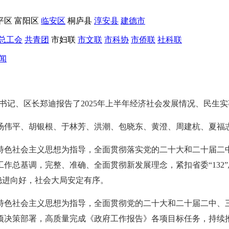
平区
富阳区
临安区
桐庐县
淳安县
建德市
总工会
共青团
市妇联
市文联
市科协
市侨联
社科联
闻
委副书记、区长郑迪报告了2025年上半年经济社会发展情况、民
汤伟平、胡银根、于林芳、洪潮、包晓东、黄澄、周建杭、夏福
特色社会主义思想为指导，全面贯彻落实党的二十大和二十届二中
总基调，完整、准确、全面贯彻新发展理念，紧扣省委“132”总
稳进向好，社会大局安定有序。
特色社会主义思想为指导，全面贯彻党的二十大和二十届二中、
项决策部署，高质量完成《政府工作报告》各项目标任务，持续推