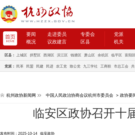
要闻
走进委员
专委会
党派
概况
议政建言
区县
机关
区县：
上城区
拱墅区
西湖区
滨江区
钱塘区
萧山区
余杭区
临平区
富阳
党派：
民革
民盟
民建
民进
农工党
致公党
九三学社
工商联
市总工会
共
杭州政协新闻网
中国人民政治协商会议杭州市委员会
>
政协要
临安区政协召开十
发布时间：2025-10-14 临安政协