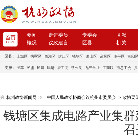
要闻
走进委员
专委会
党派
概况
议政建言
区县
机关
区县：
上城区
拱墅区
西湖区
滨江区
钱塘区
萧山区
余杭区
临平区
富阳
党派：
民革
民盟
民建
民进
农工党
致公党
九三学社
工商联
市总工会
共
杭州政协新闻网
中国人民政治协商会议杭州市委员会
>
政协要
钱塘区集成电路产业集群
召