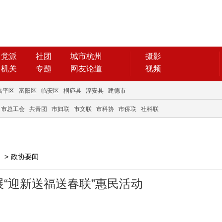
党派
社团
城市杭州
摄影
机关
专题
网友论道
视频
临平区
富阳区
临安区
桐庐县
淳安县
建德市
市总工会
共青团
市妇联
市文联
市科协
市侨联
社科联
>
政协要闻
“迎新送福送春联”惠民活动