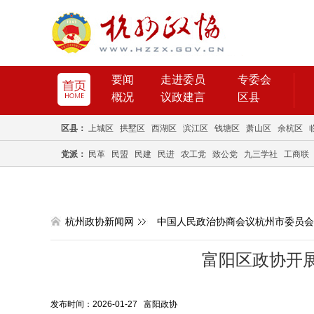
要闻
走进委员
专委会
概况
议政建言
区县
区县：
上城区
拱墅区
西湖区
滨江区
钱塘区
萧山区
余杭区
党派：
民革
民盟
民建
民进
农工党
致公党
九三学社
工商联
杭州政协新闻网
中国人民政治协商会议杭州市委员会
富阳区政协开展
发布时间：2026-01-27 富阳政协