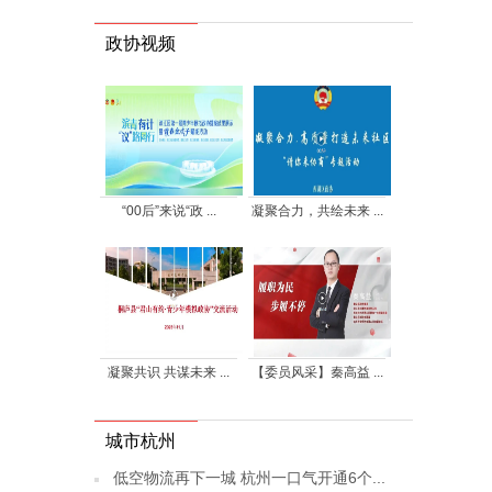
政协视频
“00后”来说“政 ...
凝聚合力，共绘未来 ...
凝聚共识 共谋未来 ...
【委员风采】秦高益 ...
城市杭州
低空物流再下一城 杭州一口气开通6个...