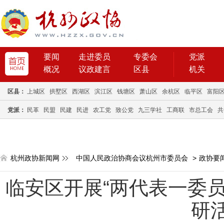
要闻
走进委员
专委会
党派
概况
议政建言
区县
机关
区县：
上城区
拱墅区
西湖区
滨江区
钱塘区
萧山区
余杭区
临平区
富阳
党派：
民革
民盟
民建
民进
农工党
致公党
九三学社
工商联
市总工会
共
杭州政协新闻网
中国人民政治协商会议杭州市委员会
>
政协要
临安区开展“两代表一委员
研