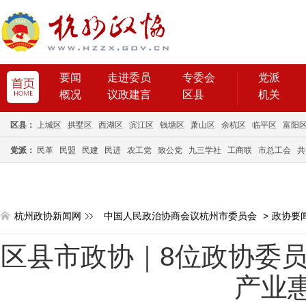
要闻
走进委员
专委会
党派
概况
议政建言
区县
机关
区县：
上城区
拱墅区
西湖区
滨江区
钱塘区
萧山区
余杭区
临平区
富阳
党派：
民革
民盟
民建
民进
农工党
致公党
九三学社
工商联
市总工会
共
杭州政协新闻网
中国人民政治协商会议杭州市委员会
>
政协要
区县市政协｜8位政协委
产业