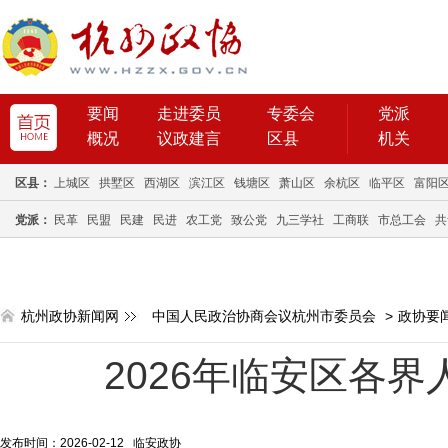
要闻
走进委员
专委会
党派
概况
议政建言
区县
机关
区县：
上城区
拱墅区
西湖区
滨江区
钱塘区
萧山区
余杭区
临平区
富阳
党派：
民革
民盟
民建
民进
农工党
致公党
九三学社
工商联
市总工会
共
杭州政协新闻网
中国人民政治协商会议杭州市委员会
>
政协要
2026年临安区各
发布时间：2026-02-12 临安政协