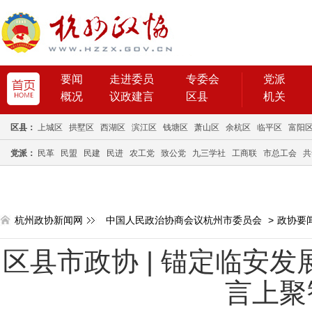
要闻
走进委员
专委会
党派
概况
议政建言
区县
机关
区县：
上城区
拱墅区
西湖区
滨江区
钱塘区
萧山区
余杭区
临平区
富阳
党派：
民革
民盟
民建
民进
农工党
致公党
九三学社
工商联
市总工会
共
杭州政协新闻网
中国人民政治协商会议杭州市委员会
>
政协要
区县市政协 | 锚定临安
言上聚