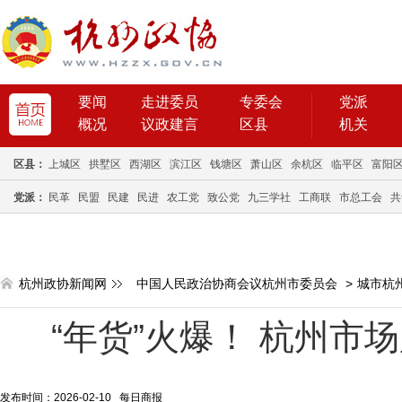
要闻
走进委员
专委会
党派
概况
议政建言
区县
机关
区县：
上城区
拱墅区
西湖区
滨江区
钱塘区
萧山区
余杭区
临平区
富阳
党派：
民革
民盟
民建
民进
农工党
致公党
九三学社
工商联
市总工会
共
杭州政协新闻网
中国人民政治协商会议杭州市委员会
>
城市杭
“年货”火爆！ 杭州市
发布时间：2026-02-10 每日商报