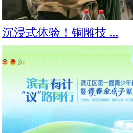
沉浸式体验！铜雕技 ...