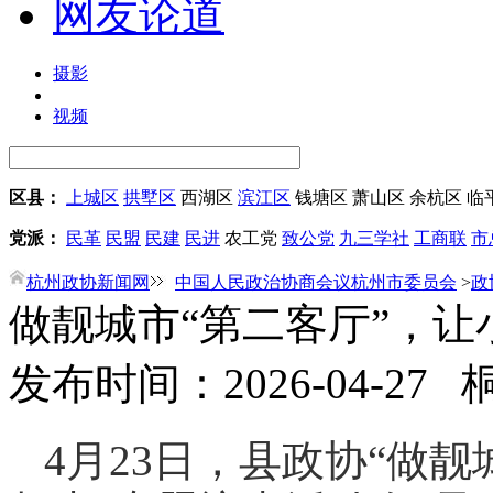
网友论道
摄影
视频
区县：
上城区
拱墅区
西湖区
滨江区
钱塘区
萧山区
余杭区
临
党派：
民革
民盟
民建
民进
农工党
致公党
九三学社
工商联
市
杭州政协新闻网
中国人民政治协商会议杭州市委员会
>
政
做靓城市“第二客厅”，
发布时间：2026-04-27
4月23日，县政协“做