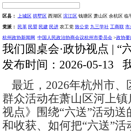
区县：
上城区
拱墅区
西湖区
滨江区
钱塘区
萧山区
余杭区
临
党派：
民革
民盟
民建
民进
农工党
致公党
九三学社
工商联
市
杭州政协新闻网
中国人民政治协商会议杭州市委员会
>
政协要
我们圆桌会·政协视点 | 
发布时间：2026-05-13
最近，2026年杭州市
群众活动在萧山区河上镇
视点》围绕“六送”活动
和收获、如何把“六送”