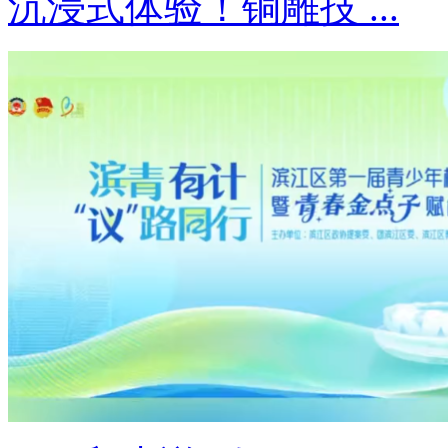
沉浸式体验！铜雕技 ...