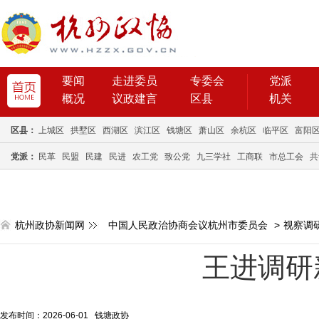
要闻
走进委员
专委会
党派
概况
议政建言
区县
机关
区县：
上城区
拱墅区
西湖区
滨江区
钱塘区
萧山区
余杭区
临平区
富阳
党派：
民革
民盟
民建
民进
农工党
致公党
九三学社
工商联
市总工会
共
杭州政协新闻网
中国人民政治协商会议杭州市委员会
>
视察调
王进调研
发布时间：2026-06-01 钱塘政协