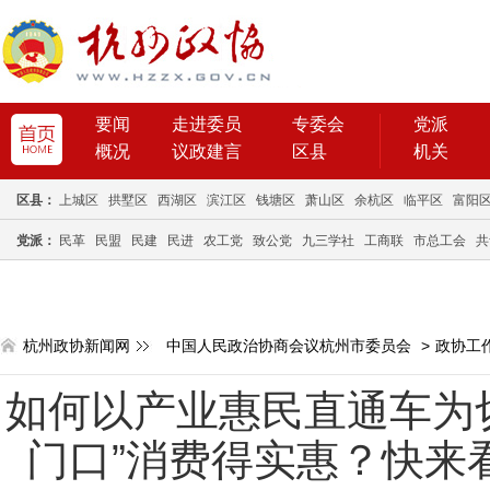
要闻
走进委员
专委会
党派
概况
议政建言
区县
机关
区县：
上城区
拱墅区
西湖区
滨江区
钱塘区
萧山区
余杭区
临平区
富阳
党派：
民革
民盟
民建
民进
农工党
致公党
九三学社
工商联
市总工会
共
杭州政协新闻网
中国人民政治协商会议杭州市委员会
>
政协工
如何以产业惠民直通车为
门口”消费得实惠？快来