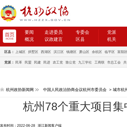
要闻
走进委员
专委会
党派
概况
议政建言
区县
机关
区县：
上城区
拱墅区
西湖区
滨江区
钱塘区
萧山区
余杭区
临平区
富阳
党派：
民革
民盟
民建
民进
农工党
致公党
九三学社
工商联
市总工会
共
杭州政协新闻网
中国人民政治协商会议杭州市委员会
>
城市杭
杭州78个重大项目集
发布时间：2022-06-28 浙江新闻客户端