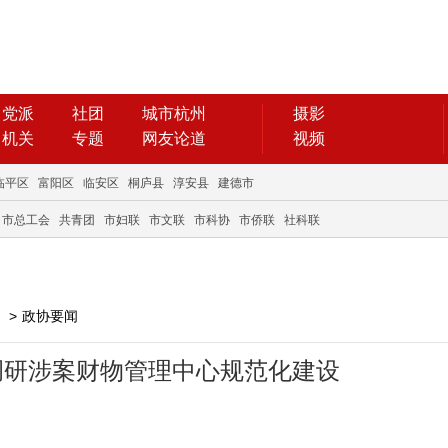
党派
社团
城市杭州
摄影
机关
专题
网友论道
视频
临平区
富阳区
临安区
桐庐县
淳安县
建德市
市总工会
共青团
市妇联
市文联
市科协
市侨联
社科联
>
政协要闻
调研涉案财物管理中心规范化建设