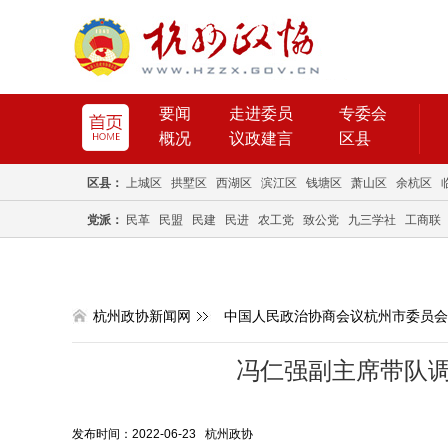
要闻
走进委员
专委会
概况
议政建言
区县
区县：
上城区
拱墅区
西湖区
滨江区
钱塘区
萧山区
余杭区
党派：
民革
民盟
民建
民进
农工党
致公党
九三学社
工商联
杭州政协新闻网
中国人民政治协商会议杭州市委员会
冯仁强副主席带队
发布时间：2022-06-23 杭州政协