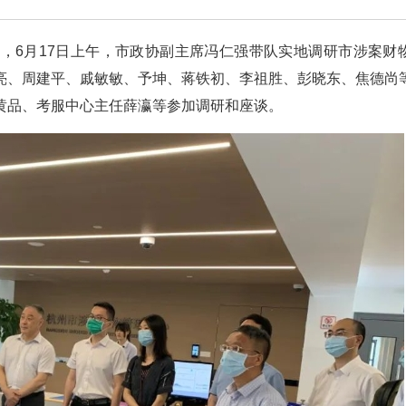
，6月17日上午，市政协副主席冯仁强带队实地调研市涉案财
亮、周建平、戚敏敏、予坤、蒋铁初、李祖胜、彭晓东、焦德尚
黄品、考服中心主任薛瀛等参加调研和座谈。