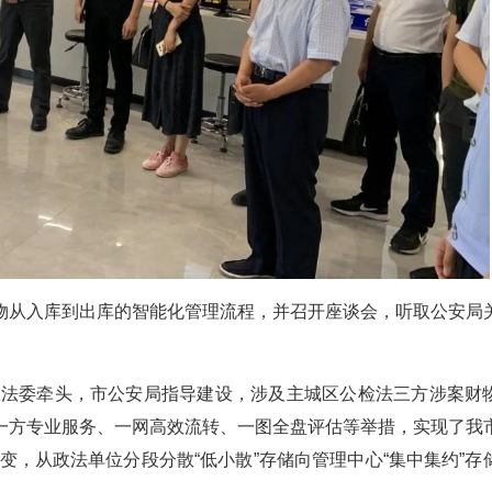
物从入库到出库的智能化管理流程，并召开座谈会，听取公安局
委政法委牵头，市公安局指导建设，涉及主城区公检法三方涉案财
一方专业服务、一网高效流转、一图全盘评估等举措，实现了我
转变，从政法单位分段分散“低小散”存储向管理中心“集中集约”存