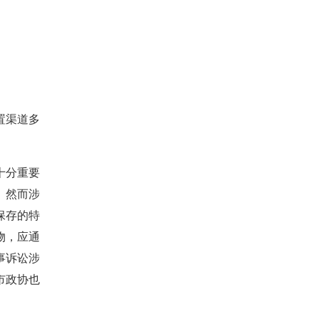
置渠道多
十分重要
。然而涉
保存的特
物，应通
事诉讼涉
市政协也