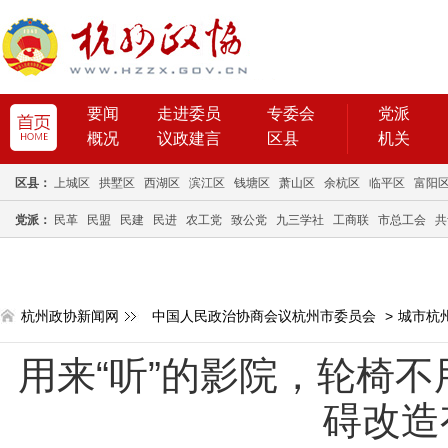
要闻
走进委员
专委会
党派
概况
议政建言
区县
机关
区县：
上城区
拱墅区
西湖区
滨江区
钱塘区
萧山区
余杭区
临平区
富阳
党派：
民革
民盟
民建
民进
农工党
致公党
九三学社
工商联
市总工会
共
杭州政协新闻网
中国人民政治协商会议杭州市委员会
>
城市杭
用来“听”的影院，轮椅
碍改造