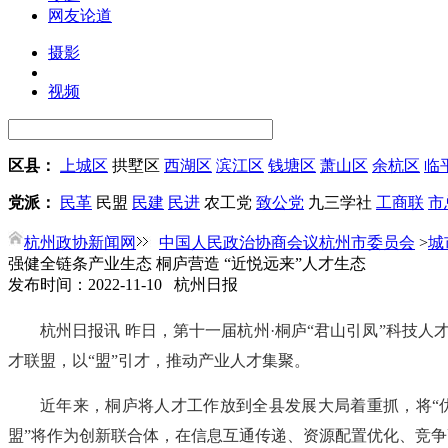
网友论道
摄影
视频
区县：
上城区
拱墅区
西湖区
滨江区
钱塘区
萧山区
余杭区
临
党派：
民革
民盟
民建
民进
农工党
致公党
九三学社
工商联
市
杭州政协新闻网
中国人民政治协商会议杭州市委员会
>
城
强健全链条产业生态 桐庐营造 “近悦远来”人才生态
发布时间：2022-11-10 杭州日报
杭州日报讯 昨日，第十一届杭州·桐庐“君山引凤”科技
才联盟，以“盟”引才，推动产业人才集聚。
近年来，桐庐将人才工作放到全县发展大局着重抓，将“
盟”将作为创新联合体，在信息互通传递、资源配置优化、竞