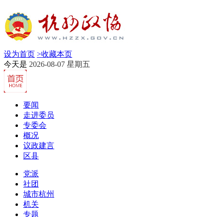
设为首页
>
收藏本页
今天是
2026-08-07 星期五
要闻
走进委员
专委会
概况
议政建言
区县
党派
社团
城市杭州
机关
专题