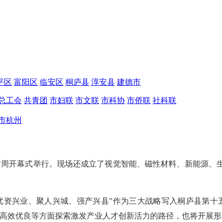
平区
富阳区
临安区
桐庐县
淳安县
建德市
总工会
共青团
市妇联
市文联
市科协
市侨联
社科联
市杭州
人才周开幕式举行。现场还成立了视觉智能、磁性材料、新能源
优资兴业、聚人兴城、强产兴县”作为三大战略写入桐庐县第十
争高效优良等方面探索激发产业人才创新活力的路径，也将开展