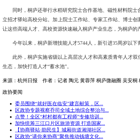
同时，桐庐还举行水稻研究院士合作基地、磁性材料院士
立招才驿站高校分站。加上院士工作站、专家工作站、博士创新
让这些高端人才、高校资源快速融入桐庐产业生态，为桐庐的产
今年以来，桐庐新增技能人才5744人，新引进35周岁以
此外，桐庐实施省级以上高层次人才和高素质青年人才双倍
生态，加快打造人才“蓄水池”。
来源：杭州日报
作者：记者 陶元 黄蓉萍 桐庐微融圈 吴安
政协要闻
委员围绕“就好医在临安”建言献策，区...
区政协专题视察乔司全域土地综合整治与...
点赞！全区“村村都有工程师”专修培训...
加快统筹三江口片区旅游资源 打造国家...
【协商驿站·助民生】城厢街道湘湖社区...
区政协“请你来协商”聚焦推动钱塘文化...