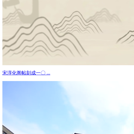
宋淳化阁帖刻成一〇 ...