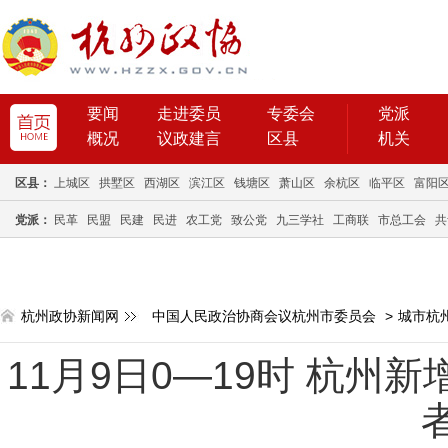
要闻
走进委员
专委会
党派
概况
议政建言
区县
机关
区县：
上城区
拱墅区
西湖区
滨江区
钱塘区
萧山区
余杭区
临平区
富阳
党派：
民革
民盟
民建
民进
农工党
致公党
九三学社
工商联
市总工会
共
杭州政协新闻网
中国人民政治协商会议杭州市委员会
>
城市杭
11月9日0—19时 杭州