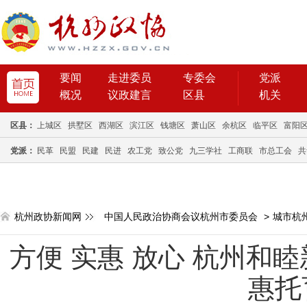
要闻
走进委员
专委会
党派
概况
议政建言
区县
机关
区县：
上城区
拱墅区
西湖区
滨江区
钱塘区
萧山区
余杭区
临平区
富阳
党派：
民革
民盟
民建
民进
农工党
致公党
九三学社
工商联
市总工会
共
杭州政协新闻网
中国人民政治协商会议杭州市委员会
>
城市杭
方便 实惠 放心 杭州和
惠托