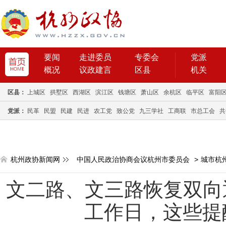
要闻
走进委员
专委会
党派
概况
议政建言
区县
机关
区县：
上城区
拱墅区
西湖区
滨江区
钱塘区
萧山区
余杭区
临平区
富阳
党派：
民革
民盟
民建
民进
农工党
致公党
九三学社
工商联
市总工会
共
杭州政协新闻网
中国人民政治协商会议杭州市委员会
>
城市杭
文二路、文三路恢复双向通
工作日，这些提