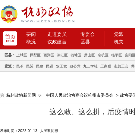
要闻
走进委员
专委会
党派
概况
议政建言
区县
机关
区县：
上城区
拱墅区
西湖区
滨江区
钱塘区
萧山区
余杭区
临平区
富阳
党派：
民革
民盟
民建
民进
农工党
致公党
九三学社
工商联
市总工会
共
杭州政协新闻网
中国人民政治协商会议杭州市委员会
>
政协要
这么敢、这么拼，后疫情
发布时间：2023-01-13 人民政协报