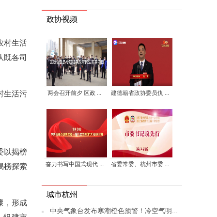
政协视频
农村生活
队既各司
两会召开前夕 区政 ...
建德籍省政协委员仇 ...
村生活污
。
委以揭榜
奋力书写中国式现代 ...
省委常委、杭州市委 ...
揭榜探索
城市杭州
骤，形成
中央气象台发布寒潮橙色预警！冷空气明...