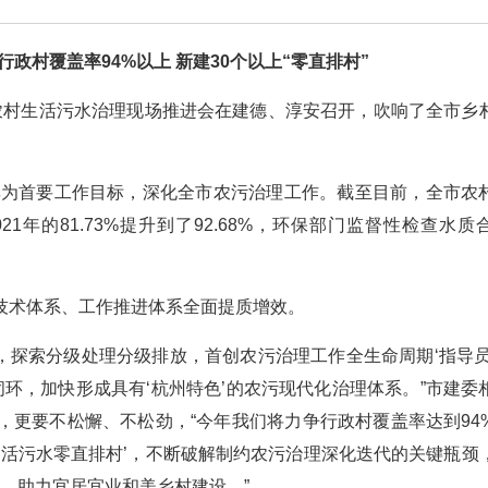
政村覆盖率94%以上 新建30个以上“零直排村”
市农村生活污水治理现场推进会在建德、淳安召开，吹响了全市乡
格率为首要工作目标，深化全市农污治理工作。截至目前，全市农
1年的81.73%提升到了92.68%，环保部门监督性检查水质
技术体系、工作推进体系全面提质增效。
设，探索分级处理分级排放，首创农污治理工作全生命周期‘指导员
闭环，加快形成具有‘杭州特色’的农污现代化治理体系。”市建委
，更要不松懈、不松劲，“今年我们将力争行政村覆盖率达到94
村生活污水零直排村’，不断破解制约农污治理深化迭代的关键瓶颈
标，助力宜居宜业和美乡村建设。”