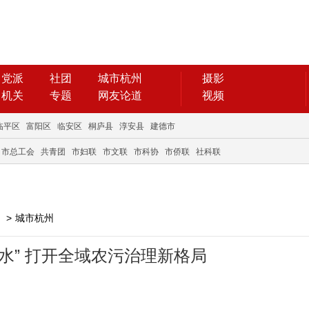
党派
社团
城市杭州
摄影
机关
专题
网友论道
视频
临平区
富阳区
临安区
桐庐县
淳安县
建德市
市总工会
共青团
市妇联
市文联
市科协
市侨联
社科联
>
城市杭州
肥水” 打开全域农污治理新格局