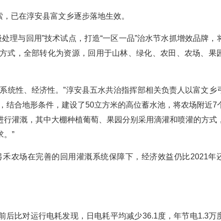
的探索，已在淳安县富文乡逐步落地生效。
级处理与回用”技术试点，打造“一区一品”治水节水抓增效品牌，
方式，全部转化为资源，回用于山林、绿化、农田、农场、果
的系统性、经济性。”淳安县五水共治指挥部相关负责人以富文乡
，结合地形条件，建设了50立方米的高位蓄水池，将农场附近7
进行灌溉，其中大棚种植葡萄、果园分别采用滴灌和喷灌的方式
。”
弓禾农场在完善的回用灌溉系统保障下，经济效益仍比2021年
后比对运行电耗发现，日电耗平均减少36.1度，年节电1.3万