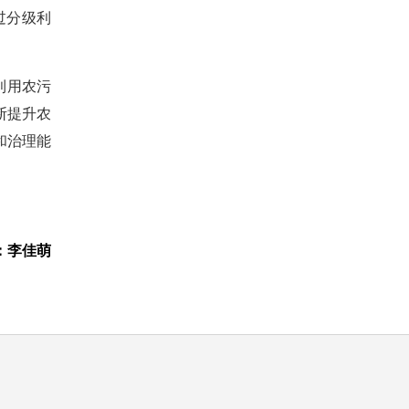
过分级利
利用农污
断提升农
和治理能
：李佳萌