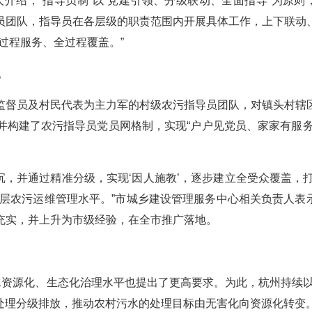
介绍，“指导员制”以“党建引领、分级联动、全面指导”为原则
员团队，指导员在各层级的职责范围内开展具体工作，上下联动
过程服务、全过程覆盖。”
。
监督员及村民代表为主力军的村级农污指导员团队，对镇头村辖
并构建了农污指导员党员网格制，实现“户户见党员、家家有服务
沉，并通过精准分级，实现‘因人施教’，逐步建立全受众覆盖，打
基层农污运维管理水平。”市城乡建设管理服务中心相关负责人表
充实，并上升为市级经验，在全市推广落地。
水资源化、生态化治理水平也提出了更高要求。为此，杭州持续以
级处理分级排放，推动农村污水的处理目标由无害化向资源化转变