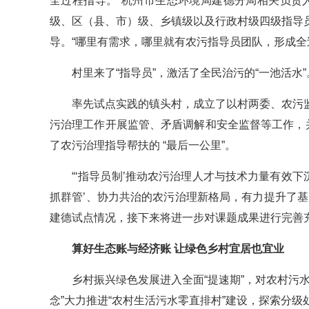
全过程指导。”杭州市生态环境局建德分局相关负责人
级、区（县、市）级、乡镇级以及行政村级四级指导
导。“哪里有需求，哪里就有农污指导员团队，形成全
村里来了“指导员”，激活了全民治污的“一池活水”
率先试点实践的镇头村，成立了以村两委、农污
污治理工作开展监管、矛盾调解和安全监督等工作，
了农污治理指导帮扶的 “最后一公里”。
“‘指导员制’推动农污治理人才与技术力量有效下
抓群管’、协力共治的农污治理新格局，有力提升了
建德试点情况，接下来将进一步对课题成果进行完善
算好生态账与经济账 让绿色乡村宜居也宜业
乡村振兴绿色发展进入全面“提速期”，对农村污
念”大力推进“农村生活污水零直排村”建设，探索分