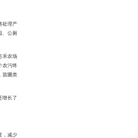
将处理产
园、公厕
弓禾农场
个农污终
，苗圃类
还增长了
度，减少