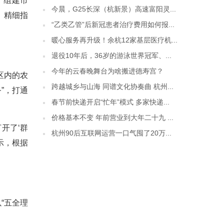
，组建市
今晨，G25长深（杭新景）高速富阳灵...
、精细指
“乙类乙管”后新冠患者治疗费用如何报...
暖心服务再升级！余杭12家基层医疗机...
退役10年后，36岁的游泳世界冠军、...
今年的云春晚舞台为啥搬进德寿宫？
区内的农
跨越城乡与山海 同谱文化协奏曲 杭州...
”，打通
春节前快递开启“忙年”模式 多家快递...
价格基本不变 年前营业到大年二十九 ...
开了‘群
杭州90后互联网运营一口气囤了20万...
示，根据
“五全理
。