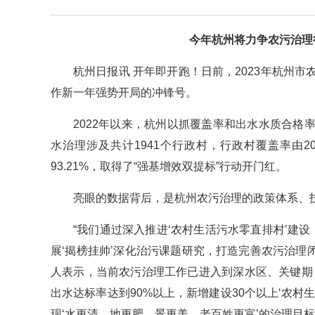
今年杭州将力争农污治理行
杭州日报讯 开年即开跑！日前，2023年杭州
作新一年强势开局的冲锋号。
2022年以来，杭州以抓覆盖率和出水水质合
水治理涉及共计1941个行政村，行政村覆盖率由202
93.21%，取得了“强基增效双提标”行动开门红。
亮眼的数据背后，是杭州农污治理的政策体系、
“我们通过深入推进‘农村生活污水零直排村’建
展‘揭榜挂帅’深化治污课题研究，打造完善农污治理
人表示，当前农污治理工作已进入到深水区、关键期
出水达标率达到90%以上，新增建设30个以上‘农
现‘水更清、地更肥、景更美、老百姓更富’的治理目