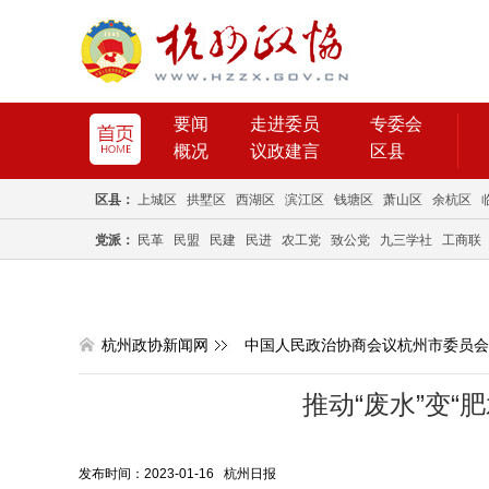
要闻
走进委员
专委会
概况
议政建言
区县
区县：
上城区
拱墅区
西湖区
滨江区
钱塘区
萧山区
余杭区
党派：
民革
民盟
民建
民进
农工党
致公党
九三学社
工商联
杭州政协新闻网
中国人民政治协商会议杭州市委员会
推动“废水”变“
发布时间：2023-01-16 杭州日报