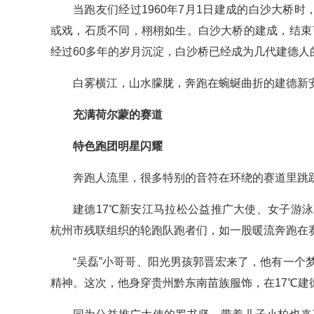
当跑友们经过1960年7月1日建成的白沙大桥
或戏，石质不同，栩栩如生。白沙大桥的建成，结束了
经过60多年的岁月沉淀，白沙桥已经成为几代建德人
白雾横江，山水朦胧，奔跑在蜿蜒曲折的建德新
充满荷尔蒙的赛道
特色跑团明星闪耀
奔跑人流里，很多特别的音符在环绕的赛道里跳
建德17℃新安江马拉松公益推广大使、女子游
杭州市残联组织的轮跑队跑者们，如一股暖流奔跑在
“吴磊”小哥哥、阳光男孩郭晋宏来了，他有一个
精神。这次，他身穿贵州黔东南苗族服饰，在17℃建