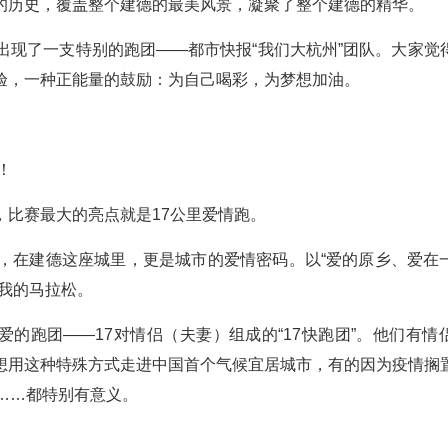
的历史，覆盖整个建德的最美风景，凝聚了整个建德的精华。
出现了一支特别的跑团——都市快报“我们大杭州”团队。大家觉
验，一种正能量的鼓励：为自己喝彩，为梦想加油。
！
，比赛最大的亮点就是17公里爱情跑。
度，在建德这座城里，更是城市的爱情密码。以“爱的原乡、爱在
我的马拉松。
爱的跑团——17对情侣（夫妻）组成的“17快跑团”。他们有情
想用这种特殊方式走进中国首个气候宜居城市，有的因为疫情搁
……都特别有意义。