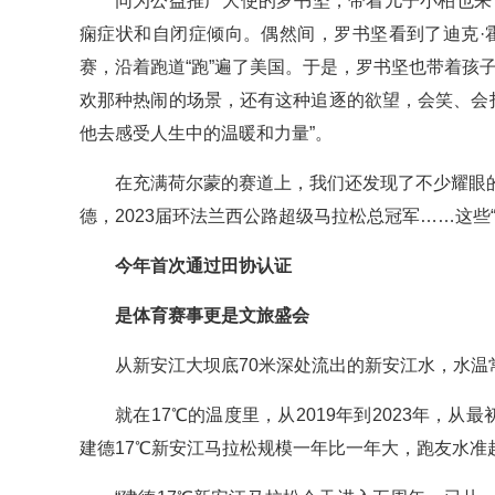
同为公益推广大使的罗书坚，带着儿子小柏也来
痫症状和自闭症倾向。偶然间，罗书坚看到了迪克·
赛，沿着跑道“跑”遍了美国。于是，罗书坚也带着孩
欢那种热闹的场景，还有这种追逐的欲望，会笑、会
他去感受人生中的温暖和力量”。
在充满荷尔蒙的赛道上，我们还发现了不少耀眼
德，2023届环法兰西公路超级马拉松总冠军……这些
今年首次通过田协认证
是体育赛事更是文旅盛会
从新安江大坝底70米深处流出的新安江水，水温常
就在17℃的温度里，从2019年到2023年，从
建德17℃新安江马拉松规模一年比一年大，跑友水准