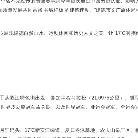
从一个名不见经传的普通赛事到今年首次通过中国田协认证、影响
质量发展共同富裕‘县域样板’的建德速度。”建德市文广旅体局
位展现建德自然山水、运动休闲和历史人文之美，让“17℃润肺
名选手从双江特色街出发，参加半程马拉松（21.0975公里）、微
两届世界皮划艇冠军孟关良，以及世界冠军、亚运会冠军、全运会
风月轩码头、17℃新安江绿道、夏日冬泳基地、农夫山泉厂区、