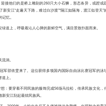
时，迎接他们的是桥上雕刻的260只大小石狮，形态各异，或蹬或
新安江“走遍天下路，难过白沙渡”“隔江如隔海，渡江似登天”
的记忆。
安绿道上，呼吸着沁人心脾的新鲜空气，满目景致扑面而来。
跃流淌。
泳冠军邵依雯来了。这位获得多项国内国际自由泳比赛冠军的泳
赛道上。
梦想：要穿着不同民族的服饰完成56场马拉松，传承民族文化，
德新安江刮起最炫民族风。