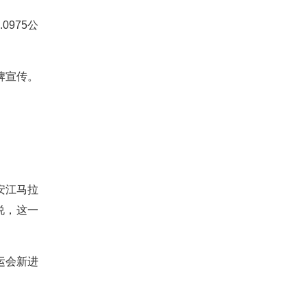
0975公
牌宣传。
安江马拉
说，这一
运会新进