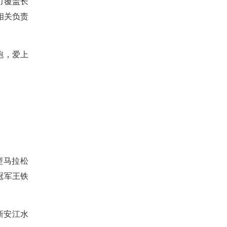
力覆盖长
相关负责
跑，爱上
型马拉松
冠军王铁
新安江水