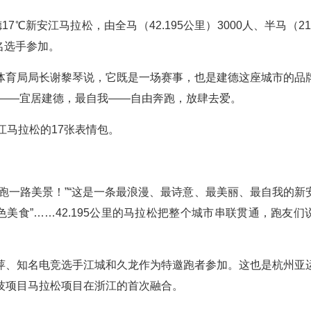
7℃新安江马拉松，由全马（42.195公里）3000人、半马（21.
万名选手参加。
体育局局长谢黎琴说，它既是一场赛事，也是建德这座城市的品
丽——宜居建德，最自我——自由奔跑，放肆去爱。
江马拉松的17张表情包。
路奔跑一路美景！”“这是一条最浪漫、最诗意、最美丽、最自我的新
色美食”……42.195公里的马拉松把整个城市串联贯通，跑友们
萍、知名电竞选手江城和久龙作为特邀跑者参加。这也是杭州亚
技项目马拉松项目在浙江的首次融合。