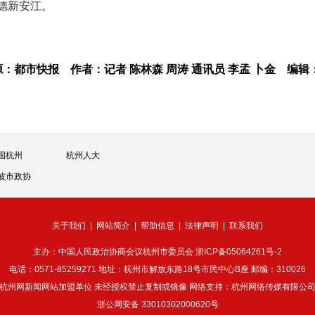
建德新安江。
源：都市快报
作者：记者 陈林森 周涛 通讯员 李孟 卜金
编辑
国杭州
杭州人大
波市政协
关于我们
|
网站简介
|
帮助信息
|
法律声明
|
联系我们
主办：中国人民政治协商会议杭州市委员会
浙ICP备05064261号-2
电话：0571-85259271 地址：杭州市解放东路18号市民中心B座 邮编：310026
杭州网新闻网站加盟单位 未经授权禁止复制或镜像 网络支持：杭州网络传媒有限公
浙公网安备 33010302000620号