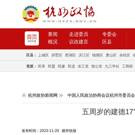
要闻
走进委员
专委会
概况
议政建言
区县
区县：
上城区
拱墅区
西湖区
滨江区
钱塘区
萧山区
余杭区
党派：
民革
民盟
民建
民进
农工党
致公党
九三学社
工商联
杭州政协新闻网
中国人民政治协商会议杭州市委员会
五周岁的建德1
发布时间：2023-11-20 都市快报