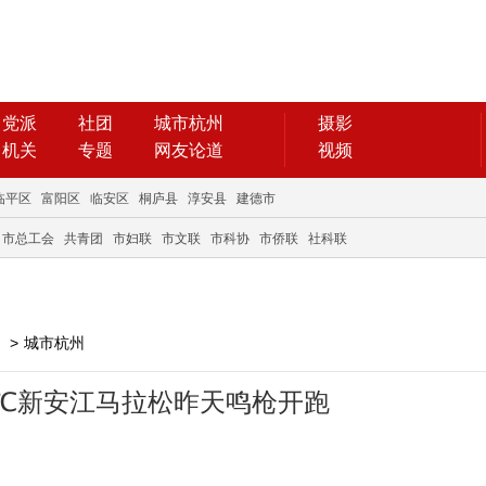
党派
社团
城市杭州
摄影
机关
专题
网友论道
视频
临平区
富阳区
临安区
桐庐县
淳安县
建德市
市总工会
共青团
市妇联
市文联
市科协
市侨联
社科联
>
城市杭州
7℃新安江马拉松昨天鸣枪开跑