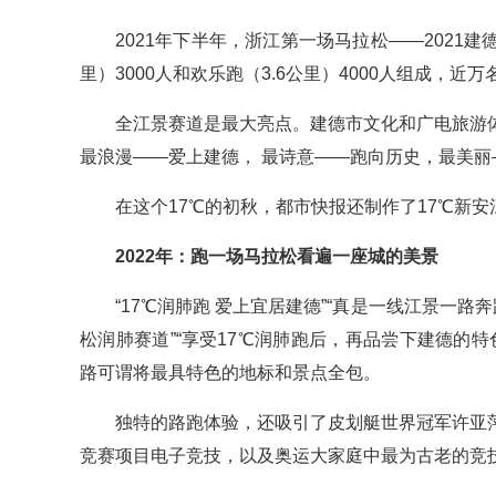
2021年下半年，浙江第一场马拉松——2021建德1
里）3000人和欢乐跑（3.6公里）4000人组成，近
全江景赛道是最大亮点。建德市文化和广电旅游
最浪漫——爱上建德， 最诗意——跑向历史，最美
在这个17℃的初秋，都市快报还制作了17℃新安
2022年：跑一场马拉松看遍一座城的美景
“17℃润肺跑 爱上宜居建德”“真是一线江景一
松润肺赛道”“享受17℃润肺跑后，再品尝下建德的特
路可谓将最具特色的地标和景点全包。
独特的路跑体验，还吸引了皮划艇世界冠军许亚
竞赛项目电子竞技，以及奥运大家庭中最为古老的竞