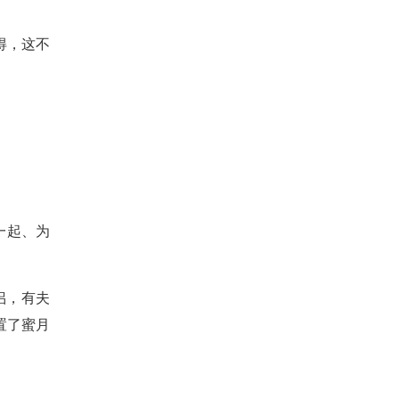
得，这不
一起、为
侣，有夫
置了蜜月