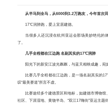
从半马到全马，从6000到1.2万跑友，今年首次
17℃润肺跑，爱上宜居建德。
当很多人还沉浸在杭州亚运会那场美妙绝伦的体
了。
几乎全程都在江边跑 名副其实的17℃润肺
阳光下的新安江波光粼粼，与蓝天相映成趣，宛
比赛几乎全程都在江边跑，是一场名副其实的17
叹“最美赛道”所言不虚。
比赛途经多个建德景区和地标，如建德市博物馆
社区、下涯湿地、黄饶半岛、“双江17嗨街”亚运主题