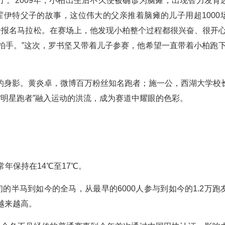
了。2009年，小柏出生后不久便被确诊为脑瘫，出现智力发育
霍伊特父子的故事，这位伟大的父亲推着脑瘫的儿子用超1000
子报名马拉松。在赛场上，他发现小柏整个过程都很兴奋、很开心
拍手。”这次，罗书坚又带着儿子参赛，他希望一直带着小柏跑下
的身影。黄炎卓，微博百万粉丝知名跑者；施一公，西湖大学校
“明星跑者”融入运动的洪流，成为赛道中耀眼的色彩。
年保持在14℃至17℃。
最初的半马到如今的全马，从最早的6000人参与到如今的1.2万跑
越来越高。