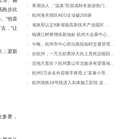
迟滞、癫
寒潮冻人，“温泉”民宿成秋冬旅游热门...
场跑步比
杭州海关辖区AEO企业破200家
。“他喜
省政府认定9家省级高新技术产业园区 ...
去，“让
钱塘江畔将增添新地标 杭州大会展中心...
今晚，杭州市中心部分路段临时交通管理...
长；梁新
在杭州，一万元钞票掉大街上竟然还能回...
没地方逛街？杭州萧山市北板块有望落地...
杭州5万余名外卖骑手将用上“富春小哥...
杭州地铁18号线进入实体施工阶段 这...
友参赛，