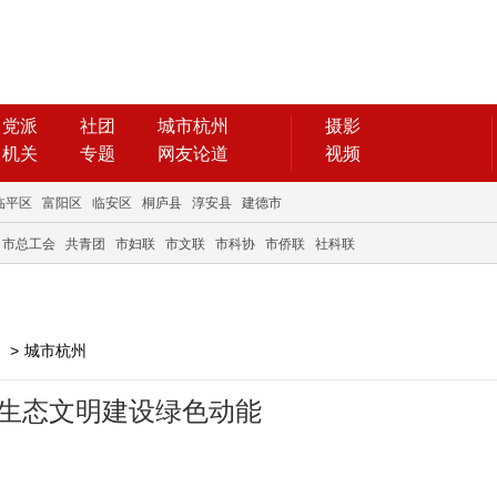
党派
社团
城市杭州
摄影
机关
专题
网友论道
视频
临平区
富阳区
临安区
桐庐县
淳安县
建德市
市总工会
共青团
市妇联
市文联
市科协
市侨联
社科联
>
城市杭州
 生态文明建设绿色动能