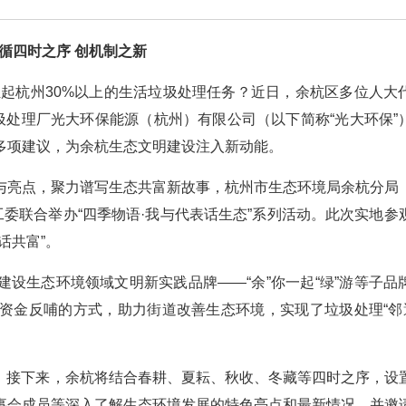
循四时之序 创机制之新
担起杭州30%以上的生活垃圾处理任务？近日，余杭区多位人大
圾处理厂光大环保能源（杭州）有限公司（以下简称“光大环保”
多项建议，为余杭生态文明建设注入新动能。
与亮点，聚力谱写生态共富新故事，杭州市生态环境局余杭分局
工委联合举办“四季物语·我与代表话生态”系列活动。此次实地参
话共富”。
建设生态环境领域文明新实践品牌——“余”你一起“绿”游等子品
资金反哺的方式，助力街道改善生态环境，实现了垃圾处理“邻避
排，接下来，余杭将结合春耕、夏耘、秋收、冬藏等四时之序，设
事会成员等深入了解生态环境发展的特色亮点和最新情况，并邀