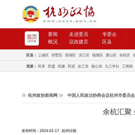
要闻
走进委员
专委会
概况
议政建言
区县
区县：
上城区
拱墅区
西湖区
滨江区
钱塘区
萧山区
余杭区
党派：
民革
民盟
民建
民进
农工党
致公党
九三学社
工商联
杭州政协新闻网
中国人民政治协商会议杭州市委员会
余杭汇聚
发布时间：2024-01-17 杭州日报