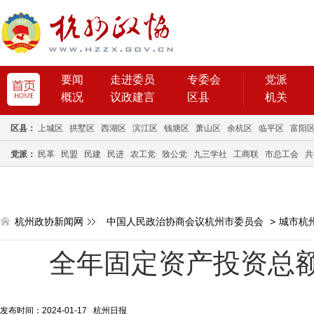
要闻
走进委员
专委会
党派
概况
议政建言
区县
机关
区县：
上城区
拱墅区
西湖区
滨江区
钱塘区
萧山区
余杭区
临平区
富阳
党派：
民革
民盟
民建
民进
农工党
致公党
九三学社
工商联
市总工会
共
杭州政协新闻网
中国人民政治协商会议杭州市委员会
>
城市杭
全年固定资产投资总
发布时间：2024-01-17 杭州日报