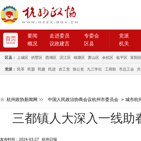
要闻
走进委员
专委会
党派
概况
议政建言
区县
机关
区县：
上城区
拱墅区
西湖区
滨江区
钱塘区
萧山区
余杭区
临平区
富阳
党派：
民革
民盟
民建
民进
农工党
致公党
九三学社
工商联
市总工会
共
杭州政协新闻网
中国人民政治协商会议杭州市委员会
>
城市杭
三都镇人大深入一线助春
发布时间：2024-03-27 杭州日报