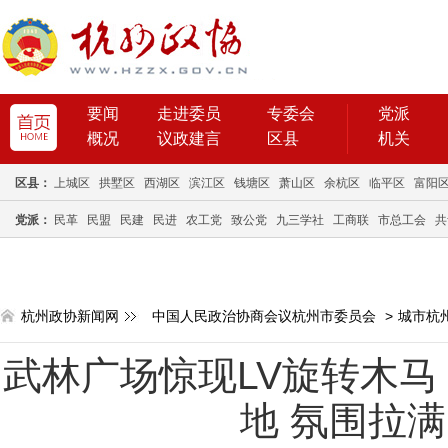
要闻
走进委员
专委会
党派
概况
议政建言
区县
机关
区县：
上城区
拱墅区
西湖区
滨江区
钱塘区
萧山区
余杭区
临平区
富阳
党派：
民革
民盟
民建
民进
农工党
致公党
九三学社
工商联
市总工会
共
杭州政协新闻网
中国人民政治协商会议杭州市委员会
>
城市杭
武林广场惊现LV旋转木马
地 氛围拉