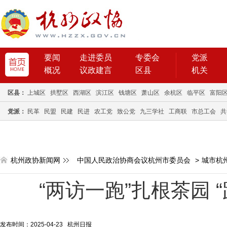
要闻
走进委员
专委会
党派
概况
议政建言
区县
机关
区县：
上城区
拱墅区
西湖区
滨江区
钱塘区
萧山区
余杭区
临平区
富阳
党派：
民革
民盟
民建
民进
农工党
致公党
九三学社
工商联
市总工会
共
杭州政协新闻网
中国人民政治协商会议杭州市委员会
>
城市杭
“两访一跑”扎根茶园 
发布时间：2025-04-23 杭州日报