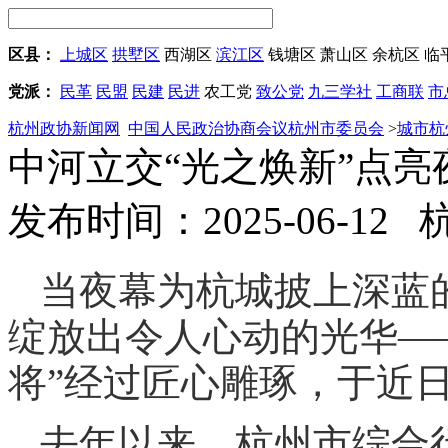
区县：
上城区
拱墅区
西湖区
滨江区
钱塘区
萧山区
余杭区
临
党派：
民革
民盟
民建
民进
农工党
致公党
九三学社
工商联
市
杭州政协新闻网
中国人民政治协商会议杭州市委员会
>
城市杭
中河立交“光之焕新”点亮
发布时间：2025-06-12
当夜幕为杭城披上深蓝
绽放出令人心动的光华—
将”经过匠心雕琢，于近
去年以来，杭州市综合