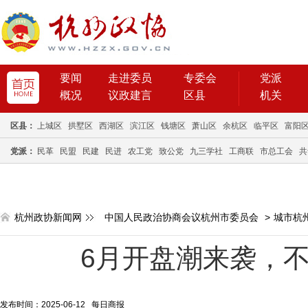
要闻
走进委员
专委会
党派
概况
议政建言
区县
机关
区县：
上城区
拱墅区
西湖区
滨江区
钱塘区
萧山区
余杭区
临平区
富阳
党派：
民革
民盟
民建
民进
农工党
致公党
九三学社
工商联
市总工会
共
杭州政协新闻网
中国人民政治协商会议杭州市委员会
>
城市杭
6月开盘潮来袭，
发布时间：2025-06-12 每日商报