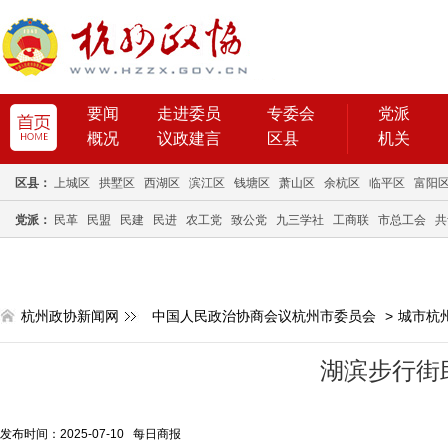
要闻
走进委员
专委会
党派
概况
议政建言
区县
机关
区县：
上城区
拱墅区
西湖区
滨江区
钱塘区
萧山区
余杭区
临平区
富阳
党派：
民革
民盟
民建
民进
农工党
致公党
九三学社
工商联
市总工会
共
杭州政协新闻网
中国人民政治协商会议杭州市委员会
>
城市杭
湖滨步行街助
发布时间：2025-07-10 每日商报