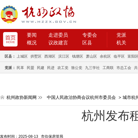
要闻
走进委员
专委会
党派
概况
议政建言
区县
机关
区县：
上城区
拱墅区
西湖区
滨江区
钱塘区
萧山区
余杭区
临平区
富阳
党派：
民革
民盟
民建
民进
农工党
致公党
九三学社
工商联
市总工会
共
杭州政协新闻网
中国人民政治协商会议杭州市委员会
>
城市杭
杭州发布
发布时间：2025-08-13 市住保房管局