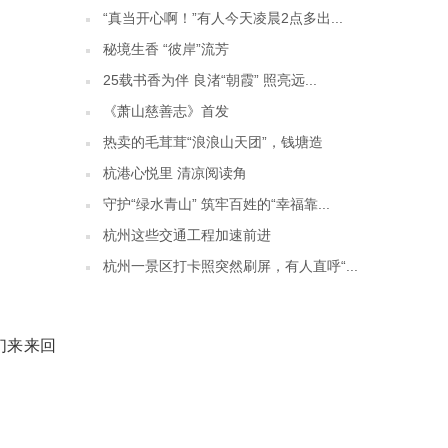
“真当开心啊！”有人今天凌晨2点多出...
秘境生香 “彼岸”流芳
25载书香为伴 良渚“朝霞” 照亮远...
《萧山慈善志》首发
热卖的毛茸茸“浪浪山天团”，钱塘造
杭港心悦里 清凉阅读角
守护“绿水青山” 筑牢百姓的“幸福靠...
杭州这些交通工程加速前进
杭州一景区打卡照突然刷屏，有人直呼“...
们来来回