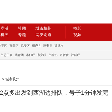
党派
社团
城市杭州
摄影
机关
专题
网友论道
视频
临平区
富阳区
临安区
桐庐县
淳安县
建德市
市总工会
共青团
市妇联
市文联
市科协
市侨联
社科联
>
城市杭州
晨2点多出发到西湖边排队，号子1分钟发完