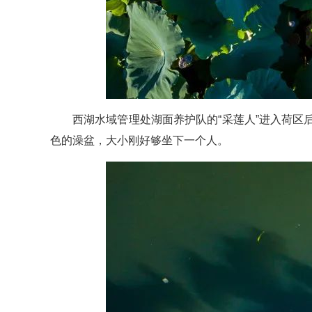
西湖水域管理处湖面养护队的“采莲人”进入荷
色的澡盆，大小刚好够坐下一个人。