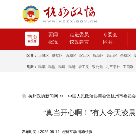
要闻
走进委员
专委会
概况
议政建言
区县
区县：
上城区
拱墅区
西湖区
滨江区
钱塘区
萧山区
余杭区
党派：
民革
民盟
民建
民进
农工党
致公党
九三学社
工商联
杭州政协新闻网
中国人民政治协商会议杭州市委员会
“真当开心啊！”有人今天凌
发布时间：2025-08-14 橙柿互动·都市快报