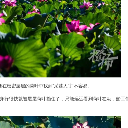
在密密层层的荷叶中找到“采莲人”并不容易。
穿行很快就被层层荷叶挡住了，只能远远看到荷叶在动，船工