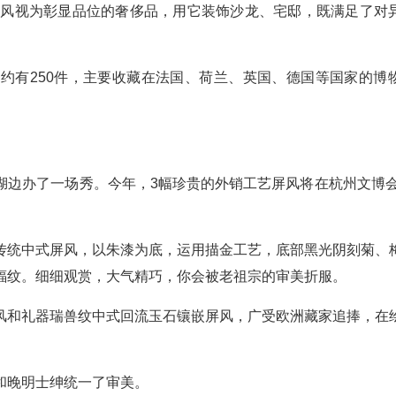
族将屏风视为彰显品位的奢侈品，用它装饰沙龙、宅邸，既满足了对
约有250件，主要收藏在法国、荷兰、英国、德国等国家的博
湖边办了一场秀。今年，3幅珍贵的外销工艺屏风将在杭州文博会
传统中式屏风，以朱漆为底，运用描金工艺，底部黑光阴刻菊、
蝠纹。细细观赏，大气精巧，你会被老祖宗的审美折服。
风和礼器瑞兽纹中式回流玉石镶嵌屏风，广受欧洲藏家追捧，在
和晚明士绅统一了审美。