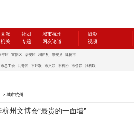
党派
社团
城市杭州
摄影
机关
专题
网友论道
视频
临平区
富阳区
临安区
桐庐县
淳安县
建德市
市总工会
共青团
市妇联
市文联
市科协
市侨联
社科联
>
城市杭州
杭州文博会“最贵的一面墙”