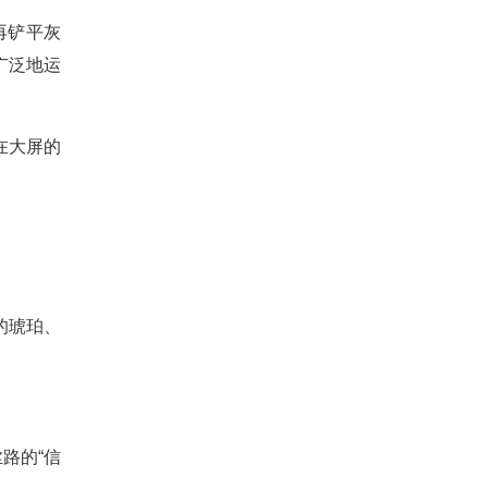
再铲平灰
广泛地运
在大屏的
的琥珀、
路的“信