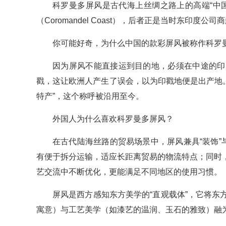
科罗曼多屏风是古代海上丝绸之路上的高端“中国制
（Coromandel Coast），后者正是当时东印度
你可能好奇，为什么中国的款彩屏风被称作科罗
因为屏风不能直接运到目的地，必须在中途的印
戳，这让欧洲人产生了误会，以为印戳地便是出产地。所
特产”，这个称呼被沿用至今。
外国人为什么喜欢科罗曼多屏风？
在古代陆海丝路的贸易场景中，屏风兼具“装饰”
有便于拆分运输，适应长距离贸易的物流特点；同时
艺交流中不断优化，更能满足不同地区的使用习惯。
屏风是西方感知东方美学的“直观载体”，它将
寓意）与工艺美学（如漆艺的温润、玉石的雅致）融