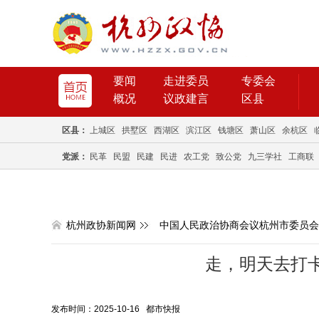
要闻
走进委员
专委会
概况
议政建言
区县
区县：
上城区
拱墅区
西湖区
滨江区
钱塘区
萧山区
余杭区
党派：
民革
民盟
民建
民进
农工党
致公党
九三学社
工商联
杭州政协新闻网
中国人民政治协商会议杭州市委员会
走，明天去打卡
发布时间：2025-10-16 都市快报