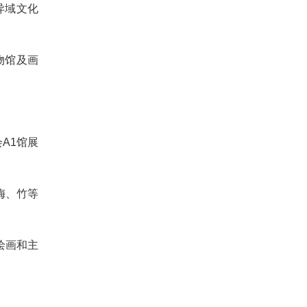
异域文化
物馆及画
A1馆展
梅、竹等
绘画和主