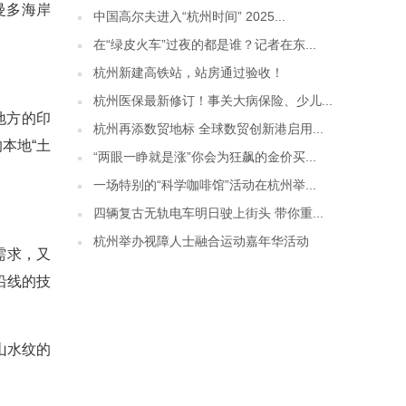
曼多海岸
中国高尔夫进入“杭州时间” 2025...
在“绿皮火车”过夜的都是谁？记者在东...
杭州新建高铁站，站房通过验收！
杭州医保最新修订！事关大病保险、少儿...
地方的印
杭州再添数贸地标 全球数贸创新港启用...
本地“土
“两眼一睁就是涨”你会为狂飙的金价买...
一场特别的“科学咖啡馆”活动在杭州举...
四辆复古无轨电车明日驶上街头 带你重...
杭州举办视障人士融合运动嘉年华活动
需求，又
沿线的技
山水纹的