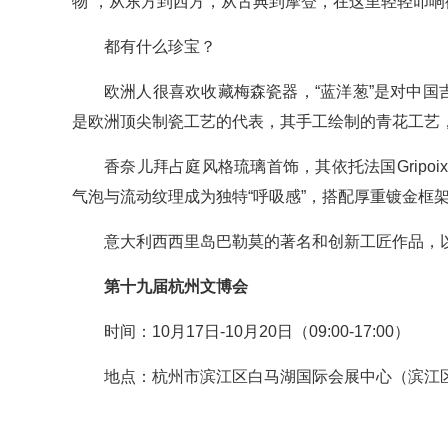
物”，从东方到西方，从古典到摩登，在这里轻轻叩响
都有什么珍宝？
欧洲人很喜欢收藏梅森瓷器，“蓝洋葱”是对中国
是欧洲顶尖制瓷工艺的代表，其手工绘制的青花工艺
香奈儿拜占庭风格琉璃首饰，其依托法国Gripoix
气泡与流动纹理成为独特“呼吸感”，搭配厚重镀金框
意大利西西里岛巴勒莫的著名和创新工匠作品，
第十九届杭州文博会
时间：10月17日-10月20日（09:00-17:00）
地点：杭州市滨江区白马湖国际会展中心（滨江区